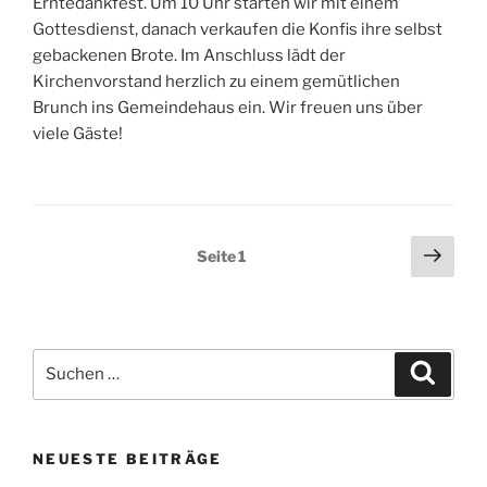
Erntedankfest. Um 10 Uhr starten wir mit einem
Gottesdienst, danach verkaufen die Konfis ihre selbst
gebackenen Brote. Im Anschluss lädt der
Kirchenvorstand herzlich zu einem gemütlichen
Brunch ins Gemeindehaus ein. Wir freuen uns über
viele Gäste!
Seitennummerierung
Näch
Seite
1
Seit
der
Beiträge
Suchen
Suche
nach:
NEUESTE BEITRÄGE