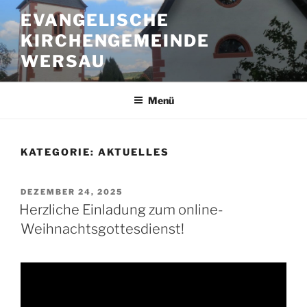
Zum
EVANGELISCHE
Inhalt
KIRCHENGEMEINDE
springen
WERSAU
Menü
KATEGORIE:
AKTUELLES
VERÖFFENTLICHT
DEZEMBER 24, 2025
AM
Herzliche Einladung zum online-
Weihnachtsgottesdienst!