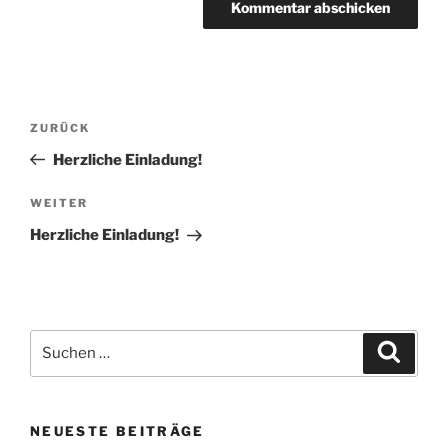
Beitragsnavigation
Vorheriger
ZURÜCK
Beitrag
Herzliche Einladung!
Nächster
WEITER
Beitrag
Herzliche Einladung!
Suchen
Suche
nach:
NEUESTE BEITRÄGE