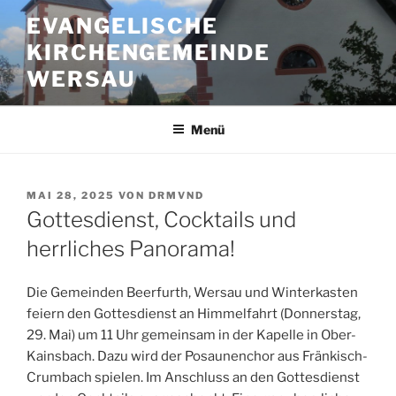
Zum
EVANGELISCHE
Inhalt
KIRCHENGEMEINDE
springen
WERSAU
Menü
VERÖFFENTLICHT
MAI 28, 2025
VON
DRMVND
AM
Gottesdienst, Cocktails und
herrliches Panorama!
Die Gemeinden Beerfurth, Wersau und Winterkasten
feiern den Gottesdienst an Himmelfahrt (Donnerstag,
29. Mai) um 11 Uhr gemeinsam in der Kapelle in Ober-
Kainsbach. Dazu wird der Posaunenchor aus Fränkisch-
Crumbach spielen. Im Anschluss an den Gottesdienst