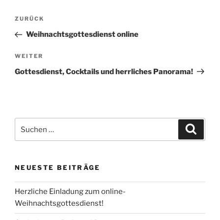
Beitragsnavigation
Vorheriger
ZURÜCK
Beitrag
Weihnachtsgottesdienst online
Nächster
WEITER
Beitrag
Gottesdienst, Cocktails und herrliches Panorama!
Suchen
Suche
nach:
NEUESTE BEITRÄGE
Herzliche Einladung zum online-
Weihnachtsgottesdienst!