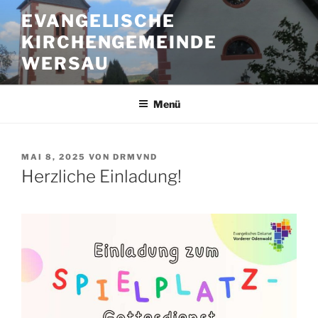
Zum
EVANGELISCHE
Inhalt
KIRCHENGEMEINDE
springen
WERSAU
Menü
VERÖFFENTLICHT
MAI 8, 2025
VON
DRMVND
AM
Herzliche Einladung!