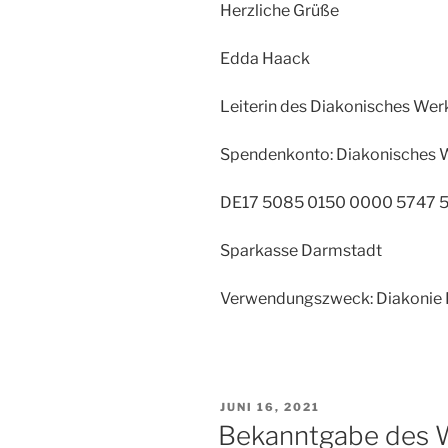
Herzliche Grüße
Edda Haack
Leiterin des Diakonisches We
Spendenkonto: Diakonisches 
DE17 5085 0150 0000 5747 
Sparkasse Darmstadt
Verwendungszweck: Diakonie
VERÖFFENTLICHT
JUNI 16, 2021
AM
Bekanntgabe des 