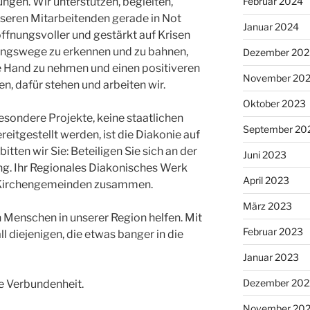
Februar 2024
ngen. Wir unterstützen, begleiten,
nseren Mitarbeitenden gerade in Not
Januar 2024
fnungsvoller und gestärkt auf Krisen
ungswege zu erkennen und zu bahnen,
Dezember 202
ie Hand zu nehmen und einen positiveren
November 20
en, dafür st
ehen und arbeiten wir.
Oktober 2023
esondere Projekte, keine staatlichen
September 20
eitgestellt werden, ist die Diakonie auf
ten wir Sie: Beteiligen Sie sich an der
Juni 2023
g. Ihr Regionales Diakonisches Werk
April 2023
en Kirchengemeinden zusammen.
März 2023
Menschen in unserer Region helfen. Mit
Februar 2023
ll diejenigen, die etwas banger in die
Januar 2023
Dezember 202
re Verbundenheit.
November 20