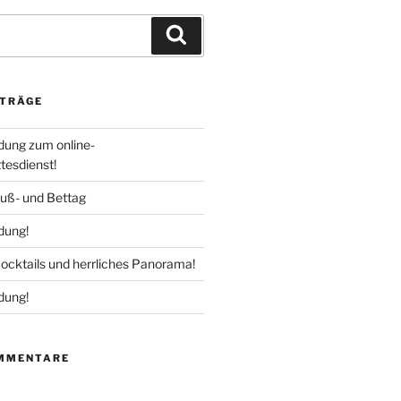
Suchen
ITRÄGE
adung zum online-
esdienst!
uß- und Bettag
dung!
Cocktails und herrliches Panorama!
dung!
MMENTARE