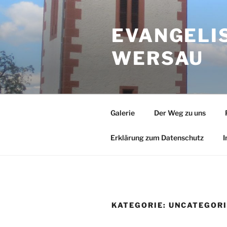
Zum
Inhalt
EVANGELI
springen
WERSAU
Galerie
Der Weg zu uns
Erklärung zum Datenschutz
I
KATEGORIE:
UNCATEGOR