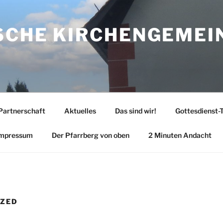
SCHE KIRCHENGEMEI
Partnerschaft
Aktuelles
Das sind wir!
Gottesdienst-
mpressum
Der Pfarrberg von oben
2 Minuten Andacht
IZED